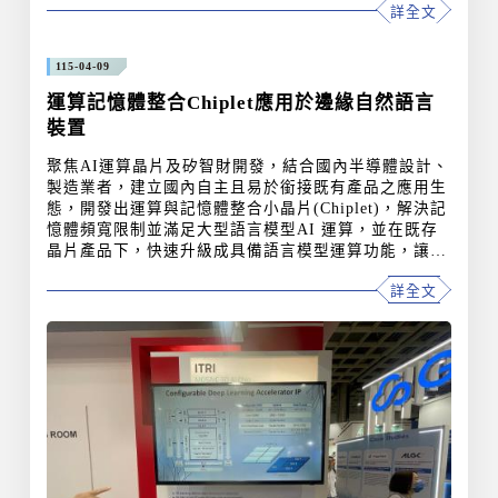
詳全文
技術基礎。 在感測硬體架構方面，研究導入微透鏡陣
列(Micro-lens Array, MLA)與單光子雪崩二極體(SPA
D)感測晶片的協同設計，經實驗證實可將整體感光效能
115-04-09
提升約210%，突破感測器在極低光源等嚴苛環境下的
物理限制。在核心晶片系統方面，團隊採用T18HVG2
運算記憶體整合Chiplet應用於邊緣自然語言
高壓製程技術開發出 32&t
裝置
聚焦AI運算晶片及矽智財開發，結合國內半導體設計、
製造業者，建立國內自主且易於銜接既有產品之應用生
態，開發出運算與記憶體整合小晶片(Chiplet)，解決記
憶體頻寬限制並滿足大型語言模型AI 運算，並在既存
晶片產品下，快速升級成具備語言模型運算功能，讓生
成式AI產品能快速滲透到各式產品中。 為突破生成式A
詳全文
I運算中大量資料存取，高速資料交換需求，開發自主
化運算晶片、記憶體及整合技術，並紓解High Bandwid
th Memory(HBM)取得不易及價格高昂導致普及不易問
題。本技術運用AI運算與記憶體小晶片堆疊技術，開發
垂直高速傳輸矽智財，將資料傳輸路徑縮短提升速度；
並透過專用型生成式AI