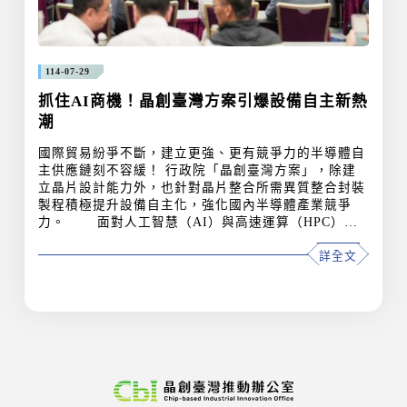
114-07-29
抓住AI商機！晶創臺灣方案引爆設備自主新熱
潮
國際貿易紛爭不斷，建立更強、更有競爭力的半導體自
主供應鏈刻不容緩！ 行政院「晶創臺灣方案」，除建
立晶片設計能力外，也針對晶片整合所需異質整合封裝
製程積極提升設備自主化，強化國內半導體產業競爭
力。 面對人工智慧（AI）與高速運算（HPC）晶
片需求快速攀升，經濟部產業發展署積極撮合國內指標
詳全文
半導體廠與國產設備廠商共同開發自主化異質整合封裝
量產用設備，以晶創臺灣方案提供補助資源，協助自主
化設備進入量產產線進行品質驗證測試，讓業者取得量
產訂單，以最實際快速的方式填補臺灣設備缺口。
經濟部產業發展署透過上列方案，補助國內業者依據
客戶設備需求投入開發，並預計在115年完成驗證。例
如：旺