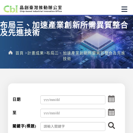
布局三、加速產業創新所需異質整合
及先進技術
首頁
計畫成果
布局三、加速產業創新所需異質整合及先進
技術
選
日期
擇
選
至
擇
搜
關鍵字(標題)
尋