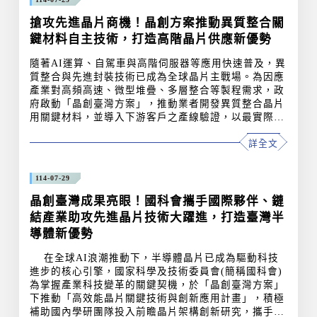
搶攻先進晶片商機！晶創方案推動異質整合關
鍵材料自主技術，打造高階晶片供應新優勢
隨著AI運算、自駕車與高階伺服器等應用快速普及，異
質整合與先進封裝技術已成為全球晶片主戰場。為因應
產業對高頻高速、微型堆疊、多層整合等製程需求，政
府啟動「晶創臺灣方案」，推動業者開發異質整合晶片
用關鍵材料，並導入下游客戶之產線驗證，以最實際快
速方式補足國內產業缺口。 針對異質整合封裝界高
詳全文
度關注的厚膜光阻、非氟蝕刻液與中介層材料進行技術
突破，目前已協助5家業者投入開發，預計115年導入下
游客戶驗證。例如開發出新一代的感光材料，不僅能讓
114-07-29
晶片封裝的彎曲程度減少超過三成，還能支援更複雜的
多層堆疊設計，並具備低延遲、低溫加工（攝氏180度
晶創臺灣成果亮眼！國科會攜手國際夥伴、鏈
以下）等優點，有助於提升產品效能與
結產業助攻先進晶片技術大躍進，打造臺灣半
導體新優勢
在全球AI浪潮推動下，半導體晶片已成為驅動科技
進步的核心引擎，國家科學及技術委員會(簡稱國科會)
為掌握產業科技變革的關鍵契機，於「晶創臺灣方案」
下推動「高效能晶片關鍵技術與創新應用計畫」，積極
補助國內學研團隊投入前瞻晶片架構創新研究，攜手國